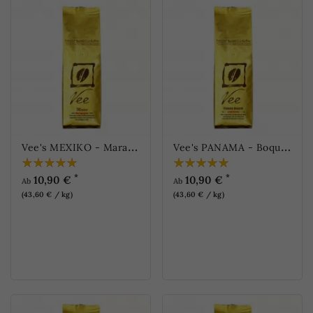
V
ee's MEXIKO - Maragogype
V
ee's PANAMA - Boquete Grand Reserva
*
*
10,90 €
10,90 €
Ab
Ab
(43,60 € / kg)
(43,60 € / kg)