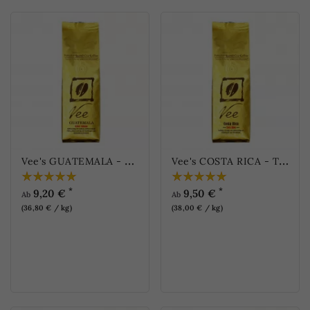
V
ee's GUATEMALA - Echter Antigua
V
ee's COSTA RICA - Tres Rios
*
*
9,20 €
9,50 €
Ab
Ab
(36,80 € / kg)
(38,00 € / kg)