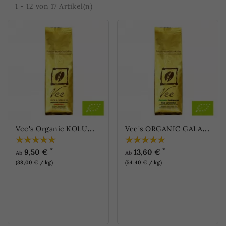
1 - 12 von 17 Artikel(n)
V
ee's Organic KOLUMBIEN - Entkoffeiniert
V
ee's ORGANIC GALAPAGOS - San Cristóbal
*
*
9,50 €
13,60 €
Ab
Ab
(38,00 € / kg)
(54,40 € / kg)