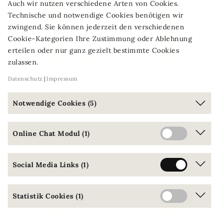
Auch wir nutzen verschiedene Arten von Cookies.
Technische und notwendige Cookies benötigen wir
zwingend. Sie können jederzeit den verschiedenen
Cookie-Kategorien Ihre Zustimmung oder Ablehnung
erteilen oder nur ganz gezielt bestimmte Cookies
zulassen.
Datenschutz
Impressum
V
ee's Organic PERU - Inka Gold
V
ee's EL SALVADOR - Sweet Pacamara
Notwendige Cookies (5)
*
*
9,50 €
11,90 €
Ab
Ab
(38,00 € / kg)
(47,60 € / kg)
Online Chat Modul (1)
Social Media Links (1)
Statistik Cookies (1)