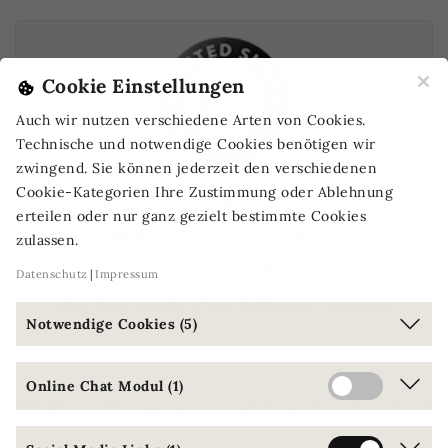
×
Cookie Einstellungen
Auch wir nutzen verschiedene Arten von Cookies.
Technische und notwendige Cookies benötigen wir
zwingend. Sie können jederzeit den verschiedenen
Bei Vee's Kaffee ist Ihr
Cookie-Kategorien Ihre Zustimmung oder Ablehnung
erteilen oder nur ganz gezielt bestimmte Cookies
Einkauf garantiert sicher.
zulassen.
Mit Trusted Shops erhalten
Datenschutz
Impressum
Sie kostenlosen Käuferschutz!
Notwendige Cookies (5)
Online Chat Modul (1)
Bleiben Sie immer auf dem Laufenden!