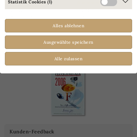
Statistik Cookies (1)
693,60 €
726,24 €
(28,90 € / kg)
(30,26 € / kg)
Alles ablehnen
Ausgewählte speichern
NUR ONLINE
NUR ONLINE
ERHÄLTLICH
ERHÄLTLICH
Alle zulassen
Kunden-Feedback