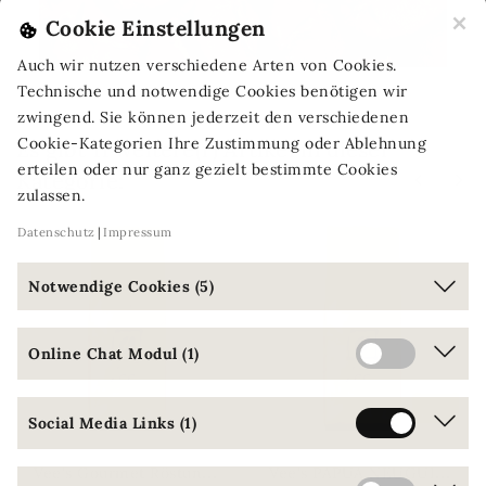
×
Cookie Einstellungen
Auch wir nutzen verschiedene Arten von Cookies.
Technische und notwendige Cookies benötigen wir
zwingend. Sie können jederzeit den verschiedenen
Cookie-Kategorien Ihre Zustimmung oder Ablehnung
Es gibt 11 weitere(r) Artikel in dieser
erteilen oder nur ganz gezielt bestimmte Cookies
Kategorie:
zulassen.
Datenschutz
Impressum
Notwendige Cookies (5)
Online Chat Modul (1)
Social Media Links (1)
V
ee's Gourmet Röstung Business XXL (24 x 1Kg)
V
ee's PAPUA NEUGUINEA - Organic Wild Blue Mountain Business XXL (24 x 1Kg)