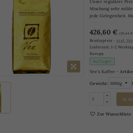
Unser regulärer Prei
Mischung sehr milde
jede Gelegenheit. M
426,60 €
(28,44 €
Bruttopreis
zzgl. Ve
Lieferzeit:
1-2 Werkta
Europa
Auf Lager
Vee's Kaffee -
Artike
Gewicht:
In d
Zur Wunschliste