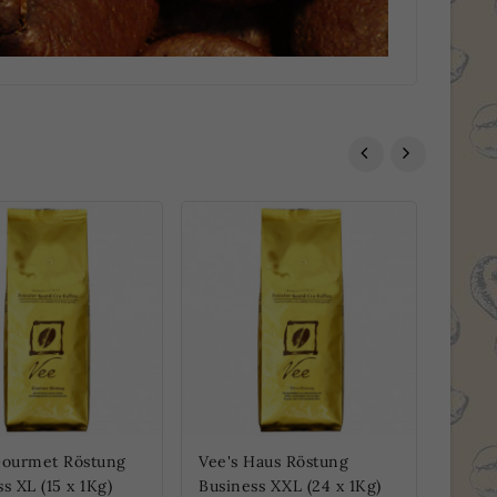
Gourmet Röstung
Vee's Haus Röstung
Vee's
s XL (15 x 1Kg)
Business XXL (24 x 1Kg)
Itali