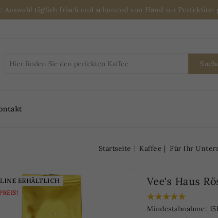
ße Auswahl täglich frisch und schonend von Hand zur Perfektio
Such
ontakt
Startseite
Kaffee
Für Ihr Unte
Vee's Haus Rö
LINE ERHÄLTLICH
REIS!
Mindestabnahme: 15