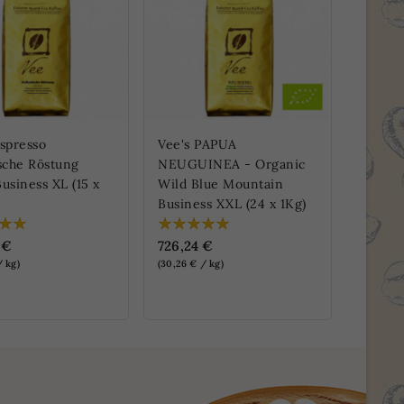
Espresso
Vee's PAPUA
Vee's 
nsche Röstung
NEUGUINEA - Organic
Inka G
usiness XL (15 x
Wild Blue Mountain
(15 x 1
Business XXL (24 x 1Kg)
480,6
 €
726,24 €
(32,04 € 
/ kg)
(30,26 € / kg)
NLINE ERHÄLTLICH
NUR ONLINE ERHÄLTLICH
NUR O