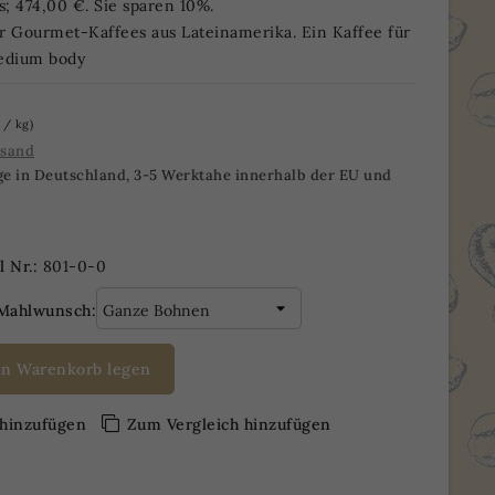
s; 474,00 €. Sie sparen 10%.
r Gourmet-Kaffees aus Lateinamerika. Ein Kaffee für
edium body
 / kg)
rsand
ge in Deutschland, 3-5 Werktahe innerhalb der EU und
l Nr.:
801-0-0
Mahlwunsch:
en Warenkorb legen
 hinzufügen
Zum Vergleich hinzufügen