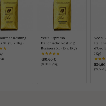
Gourmet Röstung
Vee's Espresso
Vee's 
s XL (15 x 1Kg)
Italienische Röstung
Italie
Business XL (15 x 1Kg)
d'Oro B
1Kg)
 €
480,60 €
/ kg)
534,60
(32,04 € / kg)
(35,64 € 
NLINE ERHÄLTLICH
NUR ONLINE ERHÄLTLICH
NUR O