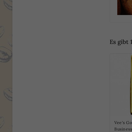
Es gibt 
Vee's G
Business