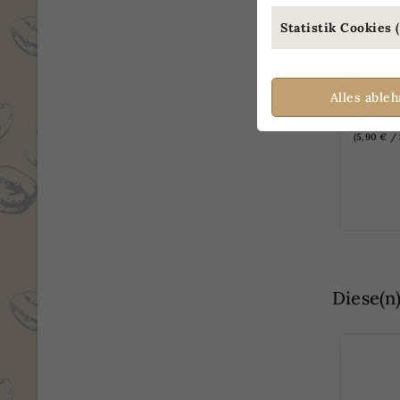
Statistik Cookies (
Vee's O
Tasse
Alles able
5,90
Ab
(5,90 € / 
NUR O
Diese(n