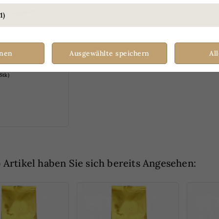
1)
riginal Espresso
hnen
Ausgewählte speichern
Al
 €
Stk)
NLINE ERHÄLTLICH
) Artikel haben Sie sich bereits Angesehen: