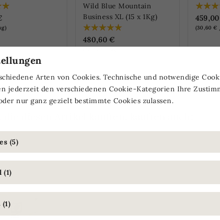
Wild Blue Mountain
Business XL (15 x 1Kg)
€
459,00
kg)
(30,60 € 
480,60 €
(32,04 € / kg)
tellungen
LINE ERHÄLTLICH
NUR ONLINE ERHÄLTLICH
NUR O
schiedene Arten von Cookies. Technische und notwendige Cook
en jederzeit den verschiedenen Cookie-Kategorien Ihre Zusti
oder nur ganz gezielt bestimmte Cookies zulassen.
 die diesen Artikel kauften, kauften auch:
s (5)
 (1)
(1)