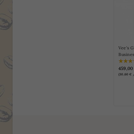
Vee's 
Busines
459,00
(30,60 € 
NUR O