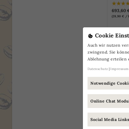
693,60 
(28,90 € / 
Cookie Eins
NUR ON
Auch wir nutzen ver
zwingend. Sie könn
Ablehnung erteilen 
Kunden,
Datenschutz
Impressum
Notwendige Cookie
Online Chat Modul
Social Media Links 