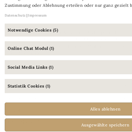
Produktneuheiten und tolle Angebote!
Zustimmung oder Ablehnung erteilen oder nur ganz gezielt 
Datenschutz
Impressum
Notwendige Cookies (5)
Mit meinem Newsletter Abonnement akzeptiere ich
die Datenschutzrichtlinie. Diese Einwilligung kann ich
jederzeit widerrufen, indem ich eine E-Mail an
info@vees-
Online Chat Modul (1)
kaffee.de
schicken.
Social Media Links (1)
Unsere Informationen
Statistik Cookies (1)
Unternehmen
Alles ablehnen
Artikel
Kundenbereich
Ausgewählte speichern