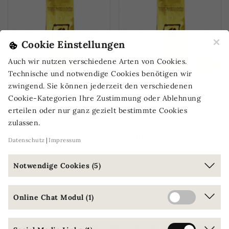
×
Cookie Einstellungen
Auch wir nutzen verschiedene Arten von Cookies.
Technische und notwendige Cookies benötigen wir
zwingend. Sie können jederzeit den verschiedenen
Vee's CHRISTMAS
Vee's Organic
Cookie-Kategorien Ihre Zustimmung oder Ablehnung
BLEND
ESPRESSO CREMA
erteilen oder nur ganz gezielt bestimmte Cookies
NAPOLI
zulassen.
*
10,90 €
Ab
*
10,50 €
Ab
(43,60 € / kg)
Datenschutz
Impressum
(42,00 € / kg)
Notwendige Cookies (5)
Online Chat Modul (1)