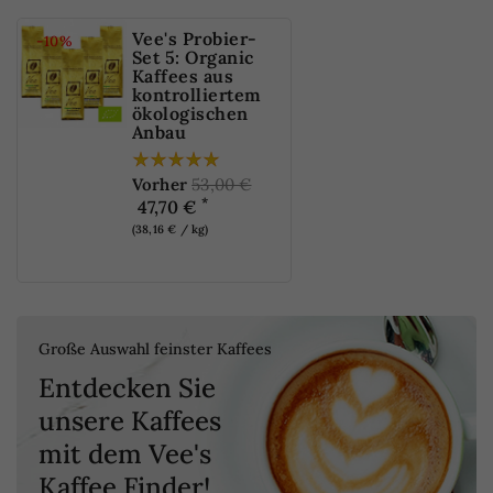
Vee's Probier-
-10%
Set 5: Organic
Kaffees aus
kontrolliertem
ökologischen
Anbau
Vorher
53,00 €
*
47,70 €
(38,16 € / kg)
Große Auswahl feinster Kaffees
Entdecken Sie
unsere Kaffees
mit dem Vee's
NUR
Kaffee Finder!
ONLINE